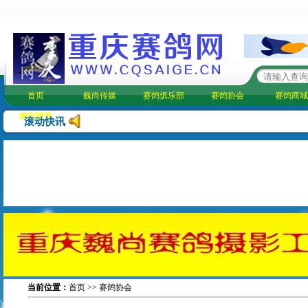
首页
巍尚传媒
赛鸽俱乐部
赛鸽协会
赛鸽商城
鸽友留言
滚动快讯
当前位置：
首页
>>
赛鸽协会